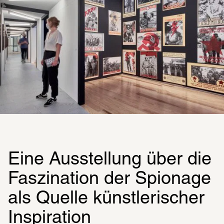
Eine Ausstellung über die 
Faszi­na­ti­on der Spio­nage 
als Quelle künst­le­ri­scher 
Inspi­ra­tion