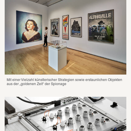
Mit einer Viel­zahl künst­le­ri­scher Stra­te­gien sowie erstaun­li­chen Objek­ten 
aus der „goldenen Zeit“ der Spio­nage 