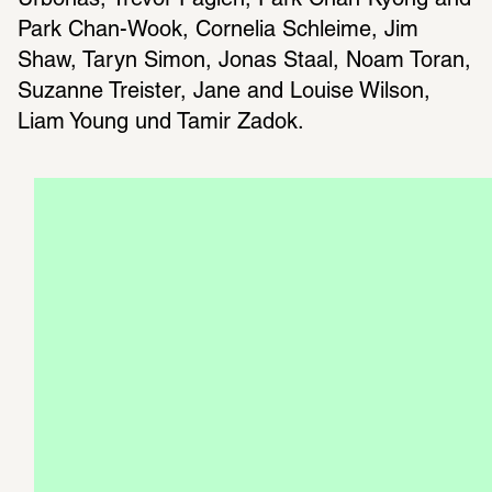
Park Chan-Wook, Cornelia Schleime, Jim 
Shaw, Taryn Simon, Jonas Staal, Noam Toran, 
Suzanne Treister, Jane and Louise Wilson, 
Liam Young und Tamir Zadok.
Publikation
KATALOG
Den Katalog zur Ausstellung gibt es für nur 
24 Euro vor Ort in der SCHIRN oder im 
Onlineshop zum Buchhandelspreis von 34 
Euro
JILL MAGID 