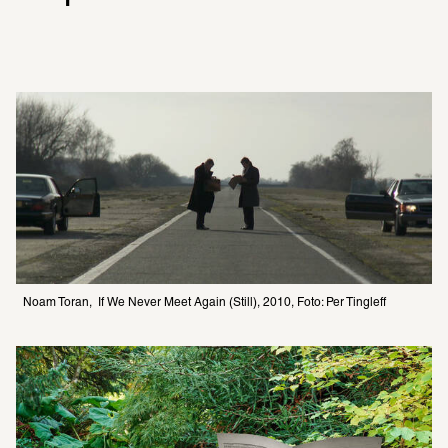
Noam Toran,  If We Never Meet Again (Still), 2010, Foto: Per Tingleff