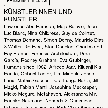
PRESSEMITTEILUNG
KÜNSTLERINNEN UND 
KÜNSTLER
Lawrence Abu Hamdan, Maja Bajevic, Jean-
Luc Blanc, Nina Childress, Guy de Cointet, 
Thomas Demand, Simon Denny, Mauricio Dias 
& Walter Riedweg, Stan Douglas, Charles and 
Ray Eames, Forensic Architecture, Dora 
García, Rodney Graham, Eva Grubinger, 
Humans since 1982, Alfredo Jaar, Kiluanji Kia 
Henda, Gabriel Lester, Lim Minouk, Jonas 
Lund, Mathis Gasser, Dora Longo Bahia, Jill 
Magid, Fabian Marti, Josephine Meckseper, 
Mieko Meguro, Metahaven, Aleksandra Mir, 
Henrike Naumann, Nomeda & Gediminas 
Urbonas, Trevor Paglen, Park Chan-Kyong and 