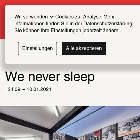
Sommer Special: Jetzt zum halben Preis SCHIRN 
FREUND*IN werden
Wir verwenden 🍪 Cookies zur Analyse. Mehr 
Informationen finden Sie in der Datenschutzerklärung. 
Mehr erfahren
Sie können Ihre Einstellungen jederzeit ändern..
Einstellungen
Alle akzeptieren
We never sleep
24.09. – 10.01.2021