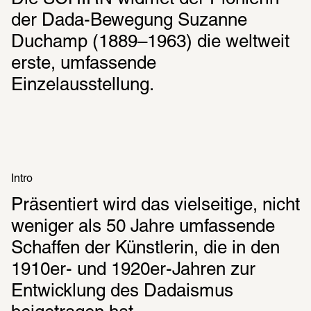
erste, umfassende 
der Dada-Bewegung Suzanne 
Einzelausstellung. Präsentiert wird 
Duchamp (1889–1963) die weltweit 
das vielseitige, 50 Jahre 
erste, umfassende 
umfassende Schaffen der Künstlerin, 
Einzelausstellung.
die in den 1910er- und 1920er-
Jahren zur Entwicklung des 
Dadaismus beigetragen hat.
Intro
Präsentiert wird das vielseitige, nicht 
Rund 80 Werke aus 50 Jahren 
weniger als 50 Jahre umfassende 
künstlerischen Schaffens werden gezeigt
Schaffen der Künstlerin, die in den 
1910er- und 1920er-Jahren zur 
Darunter experimentelle Collagen, 
figurative Darstellungen, abstrakte 
Entwicklung des Dadaismus 
Gemälde sowie historische Fotografien und 