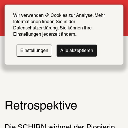
Sommer Special: Jetzt zum halben Preis 
SCHIRN FREUND*IN werden
Wir verwenden 🍪 Cookies zur Analyse. Mehr 
Informationen finden Sie in der 
Mehr erfahren
Datenschutzerklärung. Sie können Ihre 
Einstellungen jederzeit ändern..
Suzanne
Einstellungen
Alle akzeptieren
Duchamp
10.10.2025 – 11.01.2026
Leichte Sprache
Retrospektive
Retrospektive
Die SCHIRN widmet der Pionierin 
der Dada-Bewegung Suzanne 
Duchamp (1889–1963) die weltweit 
Die SCHIRN widmet der Pionierin 