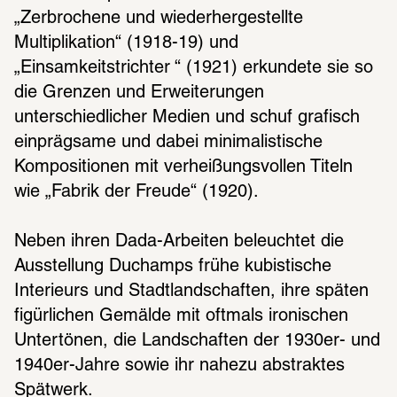
„Zerbrochene und wiederhergestellte 
Multiplikation“ (1918-19) und 
„Einsamkeitstrichter “ (1921) erkundete sie so 
Suzanne Duchamp. Retro
die Grenzen und Erweiterungen 
Ausstellungsansicht
© Schirn Kunsthalle Fran
unterschiedlicher Medien und schuf grafisch 
einprägsame und dabei minimalistische 
Kompositionen mit verheißungsvollen Titeln 
wie „Fabrik der Freude“ (1920). 
Neben ihren Dada-Arbeiten beleuchtet die 
Ausstellung Duchamps frühe kubistische 
Interieurs und Stadtlandschaften, ihre späten 
figürlichen Gemälde mit oftmals ironischen 
Untertönen, die Landschaften der 1930er- und 
1
/
9
1940er-Jahre sowie ihr nahezu abstraktes 
Spätwerk. 