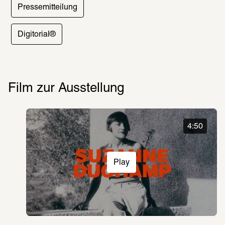
Pressemitteilung
Digitorial®
Mo
 geschlossen 
Film zur Ausstellung
Di
Mi
Fr
Sa
So
 10:00 – 19:00 
Uhr
Do
 10:00 – 22:00 
Uhr
4:50
SCHIRN KUNSTHALLE FRANKFURT
Gabriel-Riesser-Weg 3
60325 Frankfurt am Main
Play
Newsletter