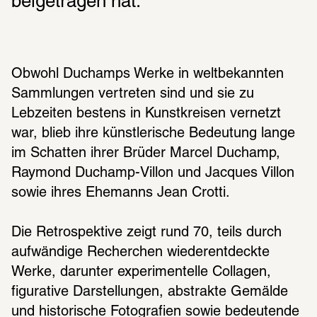
beigetragen hat.
Archivfunde
Bedeutende internationale Leihgaben, u.a. 
Obwohl Duchamps Werke in weltbekannten 
aus dem MoMA in New York, dem 
Sammlungen vertreten sind und sie zu 
Philadelphia Museum of Art, dem Art 
Lebzeiten bestens in Kunstkreisen vernetzt 
Institute in Chicago und dem Centre 
war, blieb ihre künstlerische Bedeutung lange 
Pompidou in Paris
im Schatten ihrer Brüder Marcel Duchamp, 
Raymond Duchamp-Villon und Jacques Villon 
sowie ihres Ehemanns Jean Crotti. 
Mehr Hintergründe
Die Retrospektive zeigt rund 70, teils durch 
aufwändige Recherchen wiederentdeckte 
Werke, darunter experimentelle Collagen, 
figurative Darstellungen, abstrakte Gemälde 
und historische Fotografien sowie bedeutende 