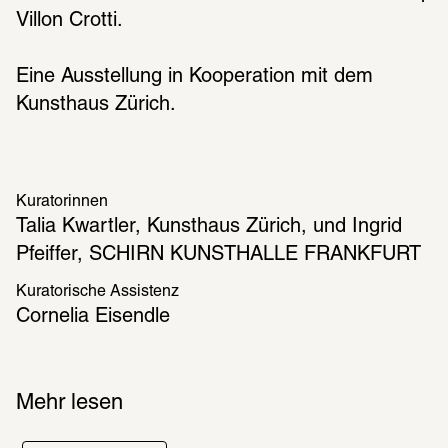
Digitorial®
Video
Villon Crotti.
Erfahren Sie mehr über Suzanne 
Der Film zur Ausstellung er
Duchamp und die Ausstellung
die Geschichte der Künstl
Eine Ausstellung in Kooperation mit dem 
Kunsthaus Zürich. 
Gefördert durch
Kuratorinnen
Dr. Marschner Stiftung
Talia Kwartler, Kunsthaus Zürich, und Ingrid 
Ernst Max von Grunelius-Stiftung
Pfeiffer, SCHIRN KUNSTHALLE FRANKFURT
Zusätzliche Unterstützung durch
Kuratorische Assistenz
Fontana Stiftung
Cornelia Eisendle
Georg und Franziska Speyer´sche 
Hochschulstiftung
SCHIRN LIGA
Mehr lesen
Medienpartner
Frankfurter Allgemeine Zeitung