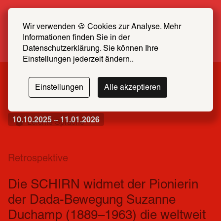
Sommer Special: Jetzt zum halben Preis 
SCHIRN FREUND*IN werden
Wir verwenden 🍪 Cookies zur Analyse. Mehr 
Informationen finden Sie in der 
Mehr erfahren
Datenschutzerklärung. Sie können Ihre 
Einstellungen jederzeit ändern..
Suzanne
Einstellungen
Alle akzeptieren
Duchamp
10.10.2025 – 11.01.2026
Leichte Sprache
Retrospektive
Die SCHIRN widmet der Pionierin 
der Dada-Bewegung Suzanne 
Duchamp (1889–1963) die weltweit 