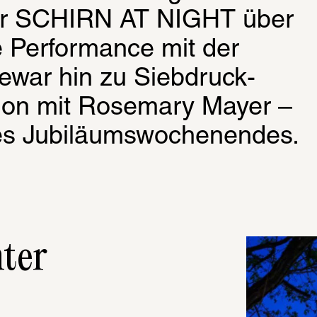
der SCHIRN AT NIGHT über 
Performance mit der 
Dewar hin zu Siebdruck-
ion mit Rosemary Mayer – 
 des Jubiläumswochenendes.
nter