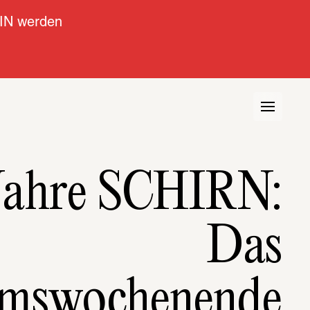
IN werden
Jahre SCHIRN:
Das
umswochenende