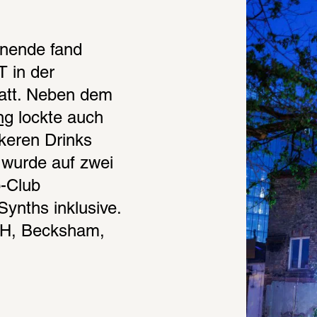
ende fand 
in der 
att. Neben dem 
ng
 lockte auch 
keren Drinks 
wurde auf zwei 
-Club 
ynths inklusive. 
AH, Becksham, 