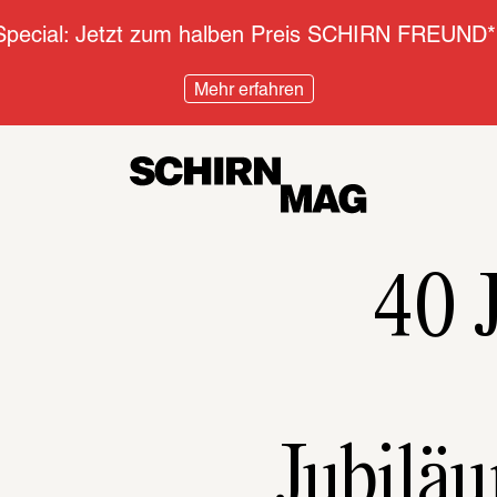
pecial: Jetzt zum halben Preis SCHIRN FREUND*
Mehr erfahren
40 
Jubilä