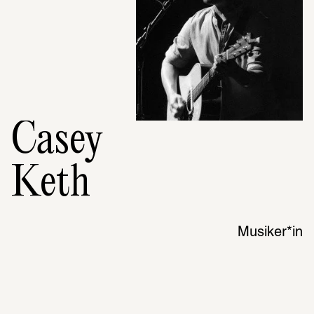
Casey
Keth
Musiker*in