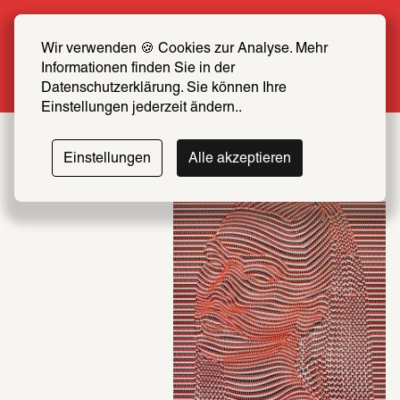
Sommer Special: Jetzt zum halben Preis 
SCHIRN FREUND*IN werden
Wir verwenden 🍪 Cookies zur Analyse. Mehr 
Informationen finden Sie in der 
Mehr erfahren
Datenschutzerklärung. Sie können Ihre 
Einstellungen jederzeit ändern..
Einstellungen
Alle akzeptieren