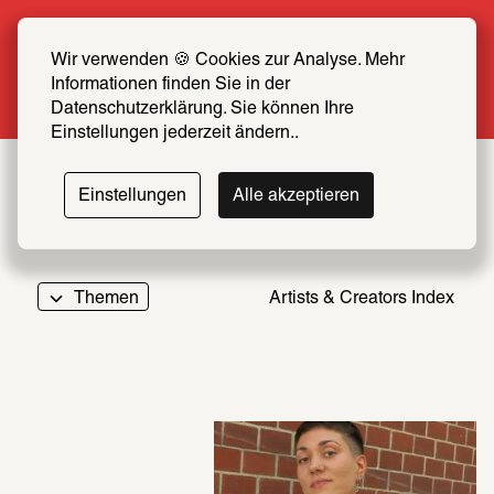
Sommer Special: Jetzt zum halben Preis 
SCHIRN FREUND*IN werden
Wir verwenden 🍪 Cookies zur Analyse. Mehr 
Informationen finden Sie in der 
Mehr erfahren
Datenschutzerklärung. Sie können Ihre 
Einstellungen jederzeit ändern..
Einstellungen
Alle akzeptieren
Themen
Artists & Creators Index
069