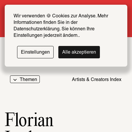
Sommer Special: Jetzt zum halben Preis 
SCHIRN FREUND*IN werden
Wir verwenden 🍪 Cookies zur Analyse. Mehr 
Informationen finden Sie in der 
Mehr erfahren
Datenschutzerklärung. Sie können Ihre 
Einstellungen jederzeit ändern..
Einstellungen
Alle akzeptieren
Themen
Artists & Creators Index
069
Florian