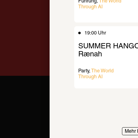
Führung
The World 
Through AI
19:00 Uhr
SUMMER HANGOU
Rænah
Party
The World 
Through AI
Mehr 