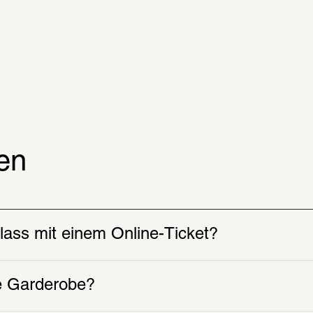
1
/
9
en
nlass mit einem Online-Ticket?
ie Garderobe?