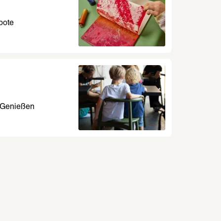
bote
d Genießen
Thomas Bayrl
Pietà (2017)
© Christina C
Norbert Migu
e. Fröhlich Sein!, 2026, Ausstellungsansicht
thalle Frankfurt 2026, Foto: Norbert Miguletz 