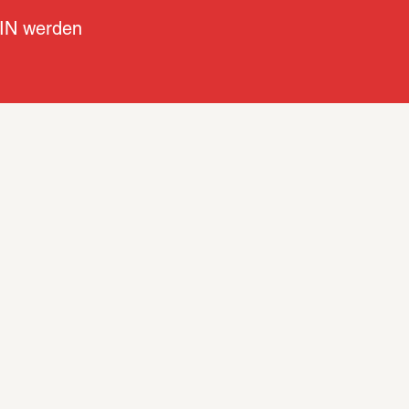
IN werden
präsentiert eine große 
es in Frankfurt lebenden 
Das Zentrum der 
 bilden Werke aus den 
Jahren.