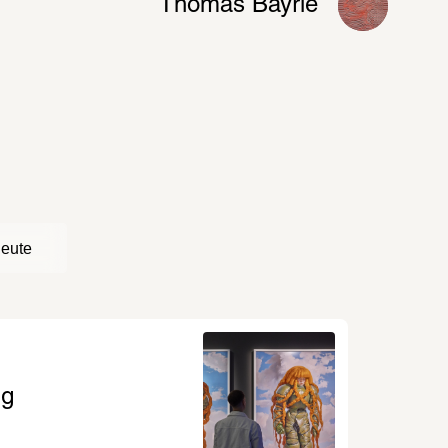
Thomas Bayrle
Besuch plan
Zu sehen sind
Darunter Malere
Objektkunst so
eine Videoarbe
eute
Bayrle behande
grundlegende 
Gesellschaft
ng