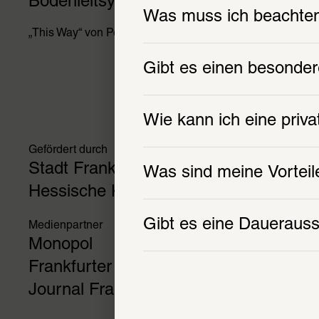
Bodenleitsystem
Magazin
Was muss ich beachten
„This Way“ von Peter Schloss
Lesen Sie n
Magazin
Gibt es einen besonde
Wie kann ich eine priv
Gefördert durch
Stadt Frankfurt
Was sind meine Vorte
Hessische Kulturstiftung
Gibt es eine Daueraus
Medienpartner
Monopol
Frankfurter Allgemeine Zeitung
Journal Frankfurt