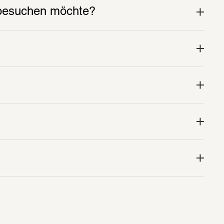
SCHIRN PAPER
 besuchen möchte?
in Kürze 
Jetzt das neue Print-Magazin abonnieren