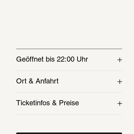
en
Ticket
 55 Werke
i, Grafik, Skulptur, 
Geöffnet bis 22:00 Uhr
wie Soundinstallationen und 
it
Ort & Anfahrt
lt in seiner Kunst 
Ticketinfos & Preise
Aspekte der modernen 