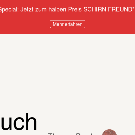
pecial: Jetzt zum halben Preis SCHIRN FREUND*
Mehr erfahren
Fröhlich sein!
Leichte Sprache
Die SCHIRN 
Soloschau d
Künstlers. 
Ausstellung
letzten 20 
uch 