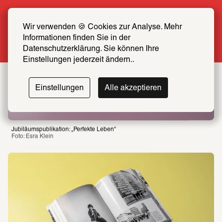
Sommer Special: Jetzt zum halben Preis 
SCHIRN FREUND*IN werden
Wir verwenden 🍪 Cookies zur Analyse. Mehr 
Informationen finden Sie in der 
Mehr erfahren
Datenschutzerklärung. Sie können Ihre 
Einstellungen jederzeit ändern..
Einstellungen
Alle akzeptieren
Jubiläumspublikation: „Perfekte Leben“
Foto: Esra Klein 