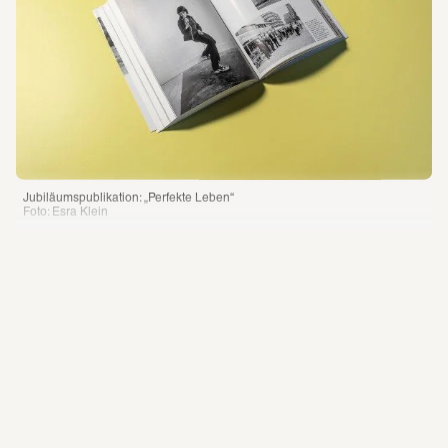
Impressum
Datenschutz
Besuchsordnung
Online-Shop
Jubiläumspublikation: „Perfekte Leben“
Foto: Esra Klein 
Jubiläumspublikation 
„Perfekte Leben“