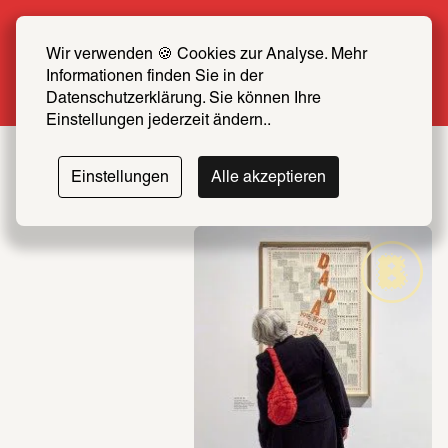
Sommer Special: Jetzt zum halben Preis 
SCHIRN FREUND*IN werden
Wir verwenden 🍪 Cookies zur Analyse. Mehr 
Informationen finden Sie in der 
Mehr erfahren
Datenschutzerklärung. Sie können Ihre 
Einstellungen jederzeit ändern..
Einstellungen
Alle akzeptieren