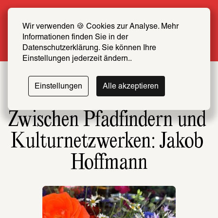
Sommer Special: Jetzt zum halben Preis 
SCHIRN FREUND*IN werden
Wir verwenden 🍪 Cookies zur Analyse. Mehr 
Informationen finden Sie in der 
Mehr erfahren
Datenschutzerklärung. Sie können Ihre 
Einstellungen jederzeit ändern..
Einstellungen
Alle akzeptieren
Zwischen Pfadfindern und 
Kulturnetzwerken: Jakob 
Hoffmann