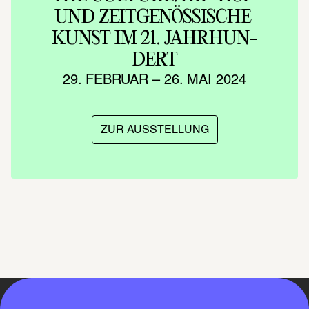
UND ZEIT­GE­NÖS­SI­SCHE 
KUNST IM 21. JAHR­HUN­
DERT
29. FEBRUAR – 26. MAI 2024
ZUR AUSSTELLUNG