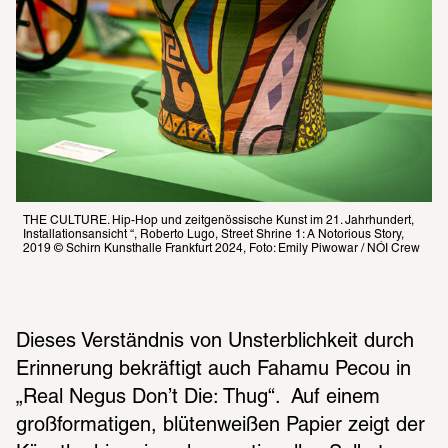
THE CULTURE. Hip-Hop und zeitgenössische Kunst im 21. Jahrhundert, 
Installationsansicht “, Roberto Lugo, Street Shrine 1: A Notorious Story, 
2019 © Schirn Kunsthalle Frankfurt 2024, Foto: Emily Piwowar / NÓI Crew
Dieses Verständ­nis von Unsterb­lich­keit durch 
Erin­ne­rung bekräf­tigt auch Fahamu Pecou in 
„Real Negus Don’t Die: Thug“.  Auf einem 
groß­for­ma­ti­gen, blüten­wei­ßen Papier zeigt der 