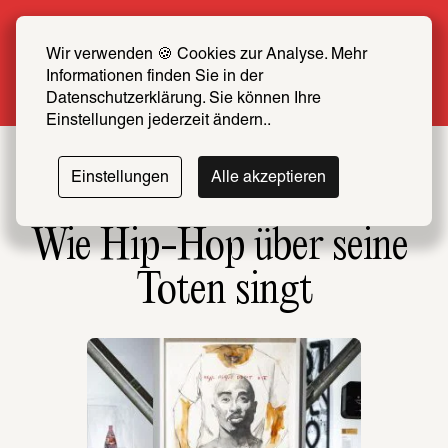
Sommer Special: Jetzt zum halben Preis 
SCHIRN FREUND*IN werden
Wir verwenden 🍪 Cookies zur Analyse. Mehr 
Informationen finden Sie in der 
Mehr erfahren
Datenschutzerklärung. Sie können Ihre 
Einstellungen jederzeit ändern..
Einstellungen
Alle akzeptieren
Wie Hip-Hop über seine 
Toten singt