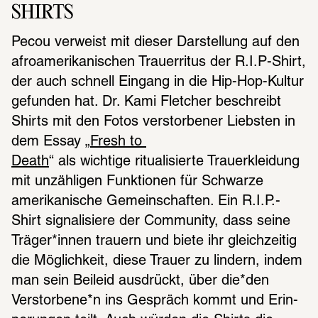
SHIRTS
Pecou verweist mit dieser Darstel­lung auf den 
afro­ame­ri­ka­ni­schen Trau­er­ri­tus der R.I.P-Shirt, 
der auch schnell Eingang in die Hip-Hop-Kultur 
gefun­den hat. Dr. Kami Flet­cher beschreibt 
Shirts mit den Fotos verstor­be­ner Liebs­ten in 
dem Essay „
Fresh to 
Death
“ als wich­tige ritua­li­sierte Trau­er­klei­dung 
mit unzäh­li­gen Funk­tio­nen für Schwarze 
ameri­ka­ni­sche Gemein­schaf­ten. Ein R.I.P.-
Shirt signa­li­siere der Commu­nity, dass seine 
Träger*innen trau­ern und biete ihr gleich­zei­tig 
die Möglich­keit, diese Trauer zu lindern, indem 
man sein Beileid ausdrückt, über die*den 
Verstor­bene*n ins Gespräch kommt und Erin­