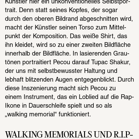
Künst­ler hier ein unkon­ven­tio­nel­les Selbst­por­
trait. Denn statt seines Kopfes, der sogar 
durch den oberen Bild­rand abge­schnit­ten wird, 
macht der Künst­ler seinen Torso zum Mittel­
punkt der Kompo­si­tion. Das weiße Shirt, das 
ihn klei­det, wird so zu einer zwei­ten Bild­flä­che 
inner­halb der Bild­flä­che. In lasie­ren­den Grau­
tö­nen portrai­tiert Pecou darauf Tupac Shakur, 
der uns mit selbst­be­wuss­ter Haltung und 
lebhaft blit­zen­den Augen entge­gen­blickt. Durch 
diese Insze­nie­rung macht sich Pecou zu 
einem Instru­ment, das ein Loblied auf die Rap-
Ikone in Dauer­schleife spielt und so als 
„walking memo­rial“ funk­tio­niert.
WALKING MEMORIALS UND R.I.P-