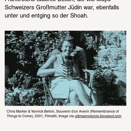
Schweizers Großmutter Jüdin war, ebenfalls 
unter und entging so der Shoah.
Chris Marker & Yannick Bellon, Souvenir d'un Avenir (Remembrance of 
Things to Come), 2001, Filmstill, Image via 
ultimaprojeccio.blogspot.com