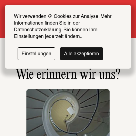
Sommer Special: Jetzt zum halben Preis 
SCHIRN FREUND*IN werden
Wir verwenden 🍪 Cookies zur Analyse. Mehr 
Informationen finden Sie in der 
Mehr erfahren
Datenschutzerklärung. Sie können Ihre 
Einstellungen jederzeit ändern..
Einstellungen
Alle akzeptieren
Wie erin­nern wir uns?