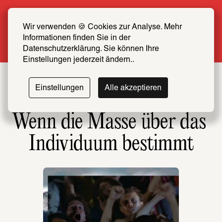
Sommer Special: Jetzt zum halben Preis 
SCHIRN FREUND*IN werden
Wir verwenden 🍪 Cookies zur Analyse. Mehr 
Informationen finden Sie in der 
Mehr erfahren
Datenschutzerklärung. Sie können Ihre 
Einstellungen jederzeit ändern..
Einstellungen
Alle akzeptieren
Wenn die Masse über das 
Individuum bestimmt