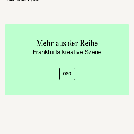
Foto: Neven Allgeier
Mehr aus der Reihe
Frank­furts krea­tive Szene
069