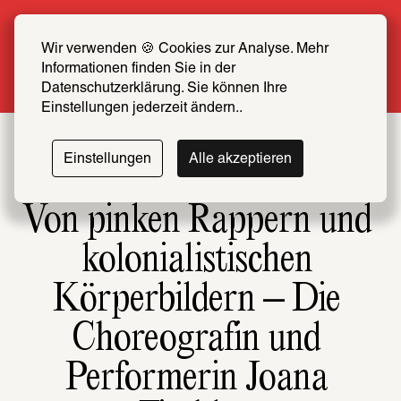
Sommer Special: Jetzt zum halben Preis 
SCHIRN FREUND*IN werden
Wir verwenden 🍪 Cookies zur Analyse. Mehr 
Informationen finden Sie in der 
Mehr erfahren
Datenschutzerklärung. Sie können Ihre 
Einstellungen jederzeit ändern..
Einstellungen
Alle akzeptieren
Von pinken Rappern und 
kolonialistischen 
Körperbildern – Die 
Choreografin und 
Performerin Joana 