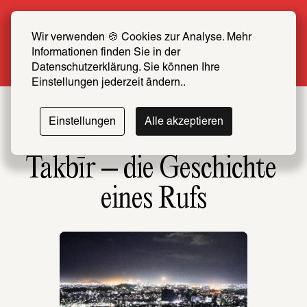
Sommer Special: Jetzt zum halben Preis 
SCHIRN FREUND*IN werden
Wir verwenden 🍪 Cookies zur Analyse. Mehr 
Informationen finden Sie in der 
Mehr erfahren
Datenschutzerklärung. Sie können Ihre 
Einstellungen jederzeit ändern..
Einstellungen
Alle akzeptieren
Takbīr – die Geschichte 
eines Rufs