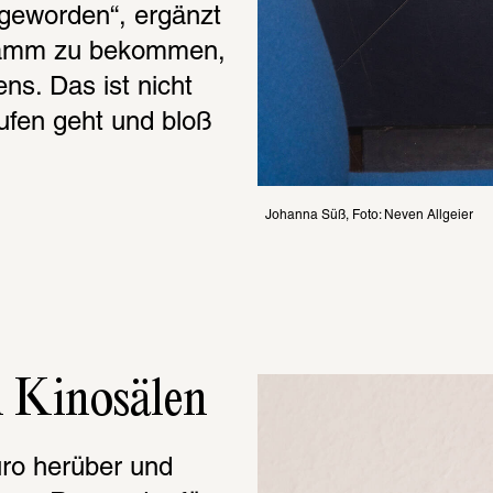
geworden“, ergänzt 
gramm zu bekommen, 
s. Das ist nicht 
fen geht und bloß 
Johanna Süß, Foto: Neven Allgeier
n Kinosälen
üro herüber und 