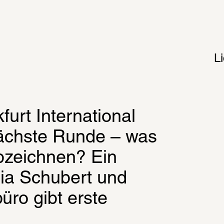
L
urt International 
nächste Runde – was 
bzeichnen? Ein 
a Schubert und 
ro gibt erste 