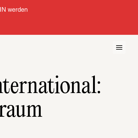
IN werden
ternational: 
ptraum