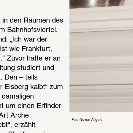
t in den Räumen des 
m Bahnhofsviertel, 
d. „Ich war der 
st wie Frankfurt, 
“ Zuvor hatte er an 
ung studiert und 
 Den – teils 
 Eisberg kalbt“ zum 
 damaligen 
t um einen Erfinder 
Art Arche 
Foto Neven Allgeier
t“, erzählt 