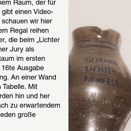
em Raum, der für 
gibt einen Video-
schauen wir hier 
em Regal reihen 
 die beim „Lichter 
er Jury als 
aum im ersten 
e 16te Ausgabe 
ung. An einer Wand 
Tabelle. Mit 
rden hin und her 
nach zu erwartendem 
ieden große 