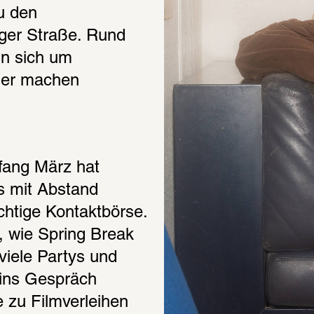
u den 
er Straße. Rund 
n sich um 
er machen 
ang März hat 
s mit Abstand 
chtige Kontaktbörse. 
, wie Spring Break 
viele Partys und 
ins Gespräch 
 zu Filmverleihen 