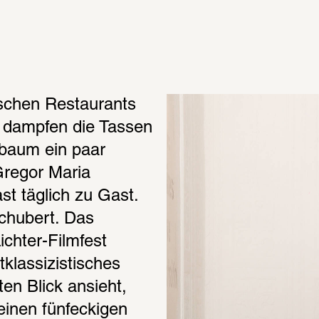
ischen Restaurants 
 dampfen die Tassen 
baum ein paar 
Gregor Maria 
t täglich zu Gast. 
chubert. Das 
ichter-Filmfest 
klassizistisches 
n Blick ansieht, 
inen fünfeckigen 