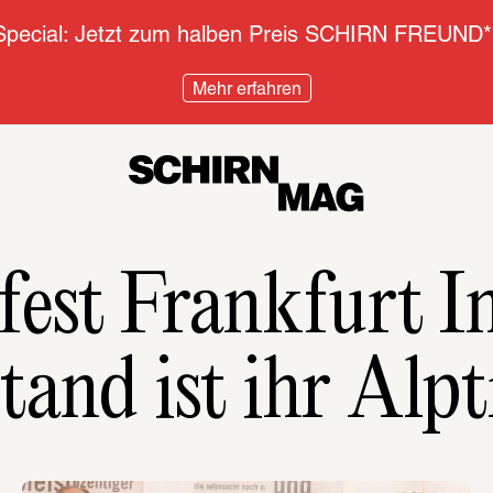
pecial: Jetzt zum halben Preis SCHIRN FREUND*
Mehr erfahren
fest Frankfurt In
stand ist ihr Al