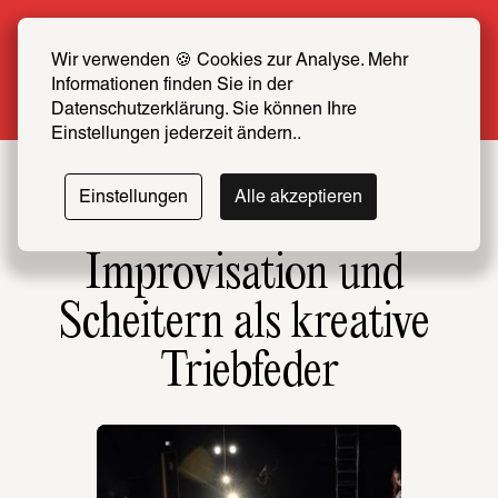
Sommer Special: Jetzt zum halben Preis 
SCHIRN FREUND*IN werden
Wir verwenden 🍪 Cookies zur Analyse. Mehr 
Informationen finden Sie in der 
Mehr erfahren
Datenschutzerklärung. Sie können Ihre 
Einstellungen jederzeit ändern..
Einstellungen
Alle akzeptieren
Improvisation und 
Scheitern als kreative 
Triebfeder