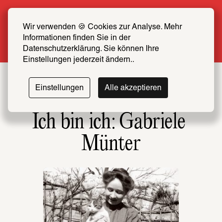
Sommer Special: Jetzt zum halben Preis 
SCHIRN FREUND*IN werden
Wir verwenden 🍪 Cookies zur Analyse. Mehr 
Informationen finden Sie in der 
Mehr erfahren
Datenschutzerklärung. Sie können Ihre 
Einstellungen jederzeit ändern..
Einstellungen
Alle akzeptieren
Ich bin ich: Gabriele 
Münter