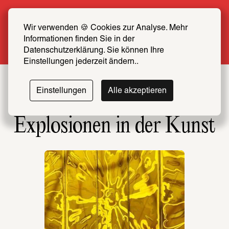
Sommer Special: Jetzt zum halben Preis 
SCHIRN FREUND*IN werden
Wir verwenden 🍪 Cookies zur Analyse. Mehr 
Informationen finden Sie in der 
Mehr erfahren
Datenschutzerklärung. Sie können Ihre 
Einstellungen jederzeit ändern..
Einstellungen
Alle akzeptieren
Explosionen in der Kunst