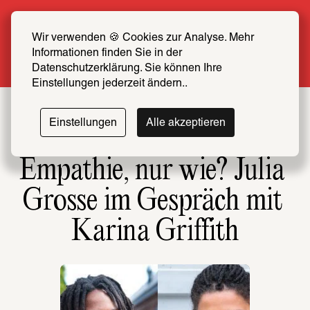
Sommer Special: Jetzt zum halben Preis 
SCHIRN FREUND*IN werden
Wir verwenden 🍪 Cookies zur Analyse. Mehr 
Informationen finden Sie in der 
Mehr erfahren
Datenschutzerklärung. Sie können Ihre 
Einstellungen jederzeit ändern..
Einstellungen
Alle akzeptieren
Empathie, nur wie? Julia 
Grosse im Gespräch mit 
Karina Griffith