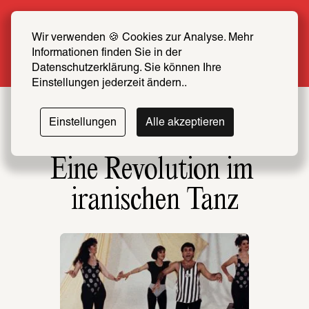
Sommer Special: Jetzt zum halben Preis 
SCHIRN FREUND*IN werden
Wir verwenden 🍪 Cookies zur Analyse. Mehr 
Informationen finden Sie in der 
Mehr erfahren
Datenschutzerklärung. Sie können Ihre 
Einstellungen jederzeit ändern..
Einstellungen
Alle akzeptieren
Eine Revolution im 
iranischen Tanz