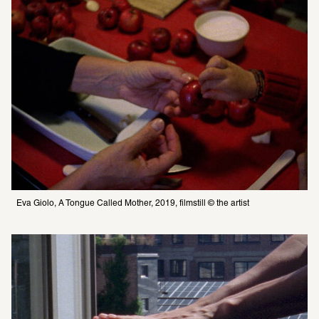
Eva Giolo, A Tongue Called Mother, 2019, filmstill © the artist