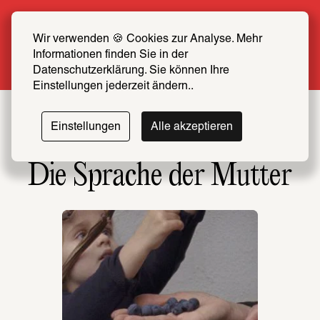
Sommer Special: Jetzt zum halben Preis 
SCHIRN FREUND*IN werden
Wir verwenden 🍪 Cookies zur Analyse. Mehr 
Informationen finden Sie in der 
Mehr erfahren
Datenschutzerklärung. Sie können Ihre 
Einstellungen jederzeit ändern..
Einstellungen
Alle akzeptieren
Die Sprache der Mutter