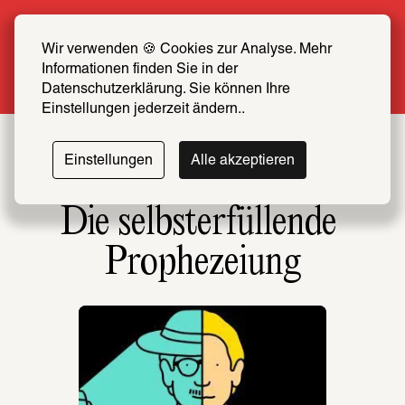
Sommer Special: Jetzt zum halben Preis 
SCHIRN FREUND*IN werden
Wir verwenden 🍪 Cookies zur Analyse. Mehr 
Informationen finden Sie in der 
Mehr erfahren
Datenschutzerklärung. Sie können Ihre 
Einstellungen jederzeit ändern..
Einstellungen
Alle akzeptieren
Die selbsterfüllende 
Prophezeiung