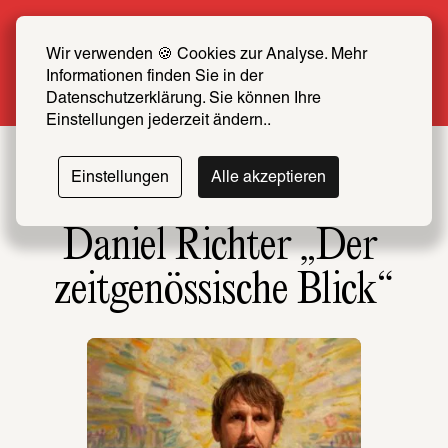
Sommer Special: Jetzt zum halben Preis 
SCHIRN FREUND*IN werden
Wir verwenden 🍪 Cookies zur Analyse. Mehr 
Informationen finden Sie in der 
Mehr erfahren
Datenschutzerklärung. Sie können Ihre 
Einstellungen jederzeit ändern..
Einstellungen
Alle akzeptieren
Daniel Richter „Der 
zeitgenössische Blick“