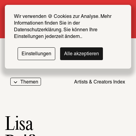
Sommer Special: Jetzt zum halben Preis 
SCHIRN FREUND*IN werden
Wir verwenden 🍪 Cookies zur Analyse. Mehr 
Informationen finden Sie in der 
Mehr erfahren
Datenschutzerklärung. Sie können Ihre 
Einstellungen jederzeit ändern..
Einstellungen
Alle akzeptieren
Themen
Artists & Creators Index
069
Lisa