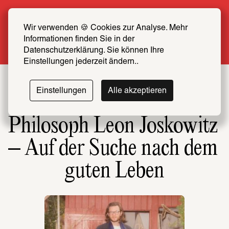
Sommer Special: Jetzt zum halben Preis 
SCHIRN FREUND*IN werden
Wir verwenden 🍪 Cookies zur Analyse. Mehr 
Informationen finden Sie in der 
Mehr erfahren
Datenschutzerklärung. Sie können Ihre 
Einstellungen jederzeit ändern..
Einstellungen
Alle akzeptieren
Philosoph Leon Joskowitz 
– Auf der Suche nach dem 
guten Leben