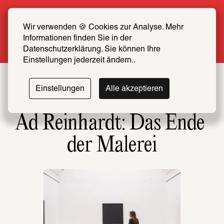
Sommer Special: Jetzt zum halben Preis 
SCHIRN FREUND*IN werden
Wir verwenden 🍪 Cookies zur Analyse. Mehr 
Informationen finden Sie in der 
Mehr erfahren
Datenschutzerklärung. Sie können Ihre 
Einstellungen jederzeit ändern..
Einstellungen
Alle akzeptieren
Ad Reinhardt: Das Ende 
der Malerei