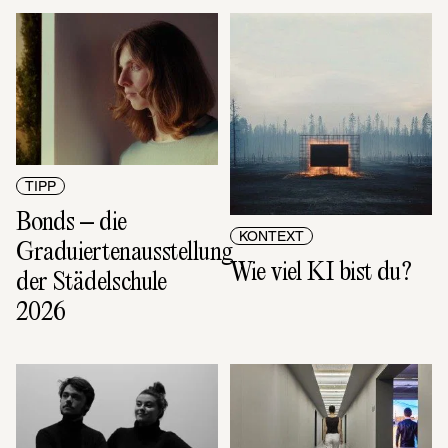
TIPP
Bonds – die 
KONTEXT
Graduiertenausstellung 
Wie viel KI bist du?
der Städelschule 
2026