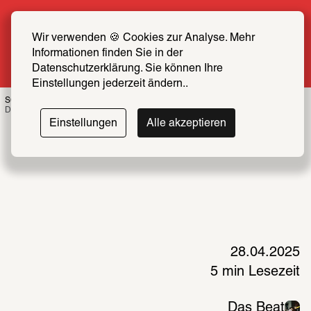
Sommer Special: Jetzt zum halben Preis 
SCHIRN FREUND*IN werden
Wir verwenden 🍪 Cookies zur Analyse. Mehr 
Informationen finden Sie in der 
Mehr erfahren
Datenschutzerklärung. Sie können Ihre 
Einstellungen jederzeit ändern..
SCHIRN AT NIGHT, 30. April, Porträt Das Beat
Das Beat/dq agency 
Einstellungen
Alle akzeptieren
28.04.2025
5 min Lesezeit
Das Beat