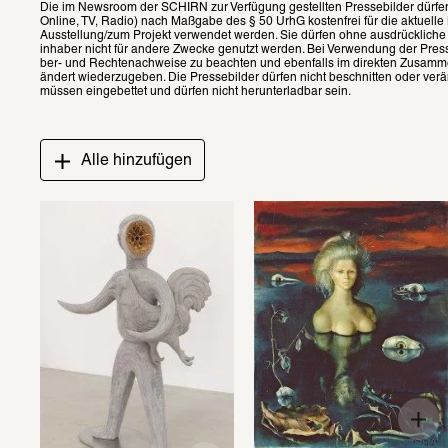
Die im News­room der SCHIRN zur Verfü­gung gestell­ten Pres­se­bil­der dürfen
Online, TV, Radio) nach Maßgabe des § 50 UrhG kosten­frei für die aktu­elle Beri
Ausstel­lung/zum Projekt verwen­det werden. Sie dürfen ohne ausdrück­li­che 
inha­ber nicht für andere Zwecke genutzt werden. Bei Verwen­dung der Pres­se­b
ber- und Rech­te­nach­weise zu beach­ten und eben­falls im direk­ten Zusam­m
än­dert wieder­zu­ge­ben. Die Pres­se­bil­der dürfen nicht beschnit­ten oder verä
müssen einge­bet­tet und dürfen nicht herun­ter­lad­bar sein.
Alle hinzufügen