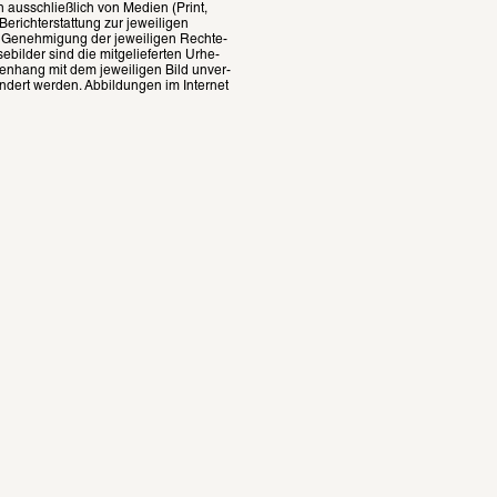
 ausschließ­lich von Medien (Print, 
cht­er­stat­tung zur jewei­li­gen 
Geneh­mi­gung der jewei­li­gen Rech­te­
il­der sind die mitge­lie­fer­ten Urhe­
en­hang mit dem jewei­li­gen Bild unver­
n­dert werden. Abbil­dun­gen im Inter­net 