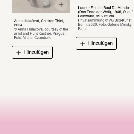
Leonor Fini, Le Bout Du Monde 
(Das Ende der Welt), 1948, Öl auf 
Leinwand, 35 × 25 cm
Privatsammlung © VG Bild-Kunst, 
Anna Hulačová, Chicken Thief, 
Bonn, 2026, Foto: Galerie Minsky, 
2024
Paris 
© Anna Hulačová, courtesy of the 
artist and Hunt Kastner, Prague, 
Foto: Michal Czanderle 
Hinzufügen
Hinzufügen