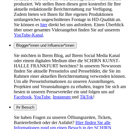
produ­ziert. Wir stel­len Ihnen diesen gern kosten­frei für Ihre
aktu­elle redak­tio­nelle Bericht­er­stat­tung zur Verfü­gung.
Zudem bieten wir Ihnen für Ihre eige­nen Produk­tio­nen
umfang­rei­ches ungeschnittenes Footage in HD-Quali­tät an.
Sie können es
hier
direkt bei uns anfor­dern. Einen Über­blick
über unser gesam­tes Video­an­ge­bot finden Sie auf unse­rem
YouTube-Kanal
.
Blogger*innen und Influencer*innen
Sie möchten in Ihrem Blog, auf Ihrem Social Media Kanal
oder einem digitalen Medium über die SCHIRN KUNST­
HALLE FRANK­FURT berichten? In unserem Newsroom
finden Sie aktuelle Presseinfos und Pressebilder, die Sie im
Rahmen einer aktuellen Berichterstattung verwenden können.
Um alle Presseinformationen zu unseren Ausstellungen,
Projekten und Veranstaltungen zu erhalten, tragen Sie sich am
besten in unseren Presseverteiler ein und folgen uns auf
Facebook
,
YouTube
,
Instagram
und
TikTok
!
Ihr Besuch
Sie haben Fragen zu unseren Öffnungszeiten, Tickets,
Barrierefreiheit oder der Anfahrt?
Hier finden Sie alle
Informationen rund um einen Besuch in der SCHIRN