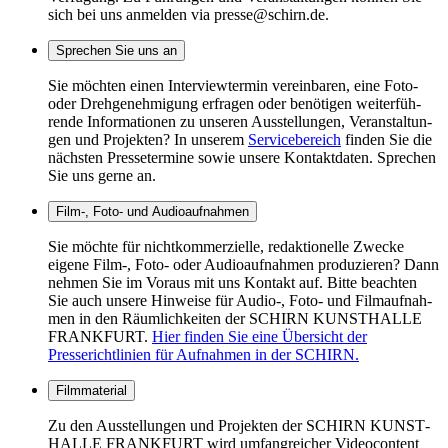
sich bei uns anmelden via
presse@schirn.de
.
Sprechen Sie uns an
Sie möch­ten einen Inter­view­ter­min verein­ba­ren, eine Foto-
oder Dreh­ge­neh­mi­gung erfra­gen oder benö­ti­gen weiter­füh­
rende Infor­ma­tio­nen zu unse­ren Ausstel­lun­gen, Veran­stal­tun­
gen und Projek­ten? In unse­rem
Service­be­reich
finden Sie die
nächs­ten Pres­se­ter­mine sowie unsere Kontakt­da­ten. Spre­chen
Sie uns gerne an.
Film-, Foto- und Audioaufnahmen
Sie möchte für nichtkommerzielle, redaktionelle Zwecke
eigene Film-, Foto- oder Audioaufnahmen produzieren? Dann
nehmen Sie im Voraus mit uns Kontakt auf. Bitte beach­ten
Sie auch unsere Hinweise für Audio-, Foto- und Film­auf­nah­
men in den Räum­lich­kei­ten der SCHIRN KUNSTHALLE
FRANKFURT.
Hier finden Sie eine Übersicht der
Presserichtlinien für Aufnahmen in der SCHIRN.
Filmmaterial
Zu den Ausstel­lun­gen und Projek­ten der SCHIRN KUNST­
HALLE FRANK­FURT wird umfang­rei­cher Video­con­tent