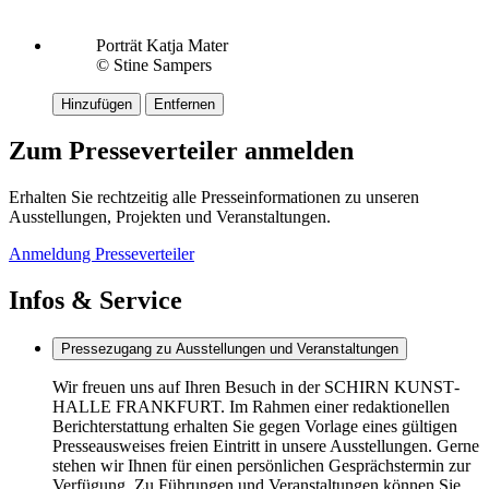
Porträt Katja Mater
© Stine Sampers
Hinzufügen
Entfernen
Zum Presseverteiler anmelden
Erhalten Sie rechtzeitig alle Presseinformationen zu unseren
Ausstellungen, Projekten und Veranstaltungen.
Anmeldung Presseverteiler
Infos & Service
Pressezugang zu Ausstellungen und Veranstaltungen
Wir freuen uns auf Ihren Besuch in der SCHIRN KUNST­
HALLE FRANK­FURT. Im Rahmen einer redak­tio­nel­len
Bericht­er­stat­tung erhal­ten Sie gegen Vorlage eines gülti­gen
Pres­se­aus­wei­ses freien Eintritt in unsere Ausstel­lun­gen. Gerne
stehen wir Ihnen für einen persön­li­chen Gesprächs­ter­min zur
Verfü­gung. Zu Führungen und Veranstaltungen können Sie