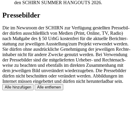
den SCHIRN SUMMER HANGOUTS 2026.
Pressebilder
Die im News­room der SCHIRN zur Verfü­gung gestell­ten Pres­se­bil­
der dürfen ausschließ­lich von Medien (Print, Online, TV, Radio)
nach Maßgabe des § 50 UrhG kosten­frei für die aktu­elle Bericht­er­
stat­tung zur jewei­li­gen Ausstel­lung/zum Projekt verwen­det werden.
Sie dürfen ohne ausdrück­li­che Geneh­mi­gung der jewei­li­gen Rech­te­
inha­ber nicht für andere Zwecke genutzt werden. Bei Verwen­dung
der Pres­se­bil­der sind die mitge­lie­fer­ten Urhe­ber- und Rech­te­nach­
weise zu beach­ten und eben­falls im direk­ten Zusam­men­hang mit
dem jewei­li­gen Bild unver­än­dert wieder­zu­ge­ben. Die Pres­se­bil­der
dürfen nicht beschnit­ten oder verän­dert werden. Abbil­dun­gen im
Inter­net müssen einge­bet­tet und dürfen nicht herun­ter­lad­bar sein.
Alle hinzufügen
Alle entfernen