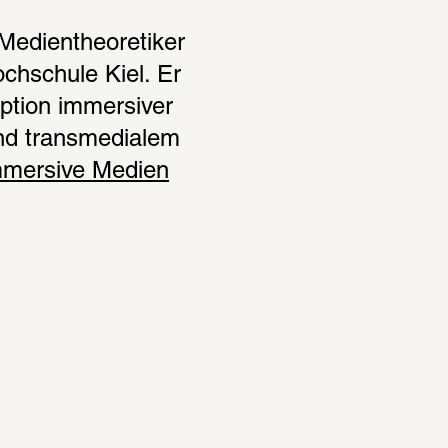
Medientheoretiker 
hschule Kiel. Er 
ption immersiver 
d transmedialem 
 immersive Medien