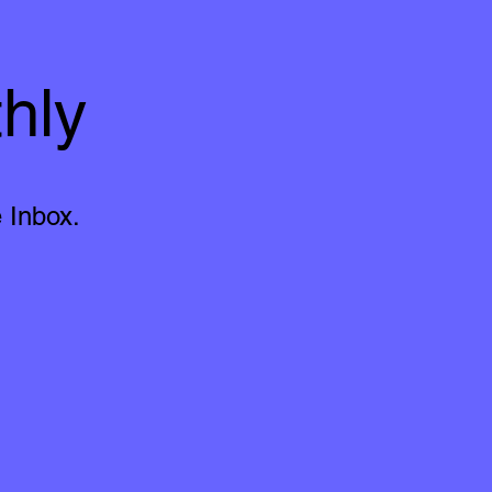
hly
 Inbox.