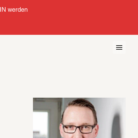
IN werden
view
Kontext