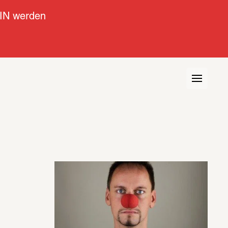
IN werden
view
Kontext