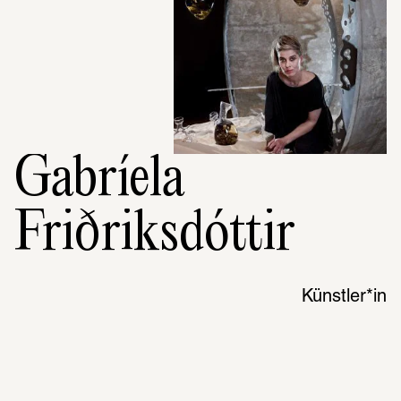
Gabríela
Friðriksdóttir
Künstler*in