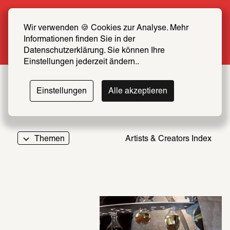
Sommer Special: Jetzt zum halben Preis 
SCHIRN FREUND*IN werden
Wir verwenden 🍪 Cookies zur Analyse. Mehr 
Informationen finden Sie in der 
Mehr erfahren
Datenschutzerklärung. Sie können Ihre 
Einstellungen jederzeit ändern..
Einstellungen
Alle akzeptieren
Themen
Artists & Creators Index
069