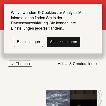
Sommer Special: Jetzt zum halben Preis 
SCHIRN FREUND*IN werden
Wir verwenden 🍪 Cookies zur Analyse. Mehr 
Informationen finden Sie in der 
Mehr erfahren
Datenschutzerklärung. Sie können Ihre 
Einstellungen jederzeit ändern..
Einstellungen
Alle akzeptieren
Themen
Artists & Creators Index
069