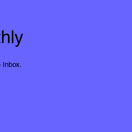
hly
 Inbox.