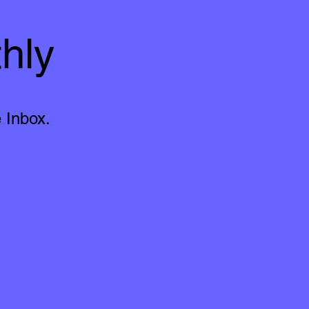
hly
 Inbox.