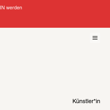
IN werden
view
Kontext
Künstler*in