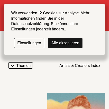
Sommer Special: Jetzt zum halben Preis 
SCHIRN FREUND*IN werden
Wir verwenden 🍪 Cookies zur Analyse. Mehr 
Informationen finden Sie in der 
Mehr erfahren
Datenschutzerklärung. Sie können Ihre 
Einstellungen jederzeit ändern..
Einstellungen
Alle akzeptieren
Themen
Artists & Creators Index
069