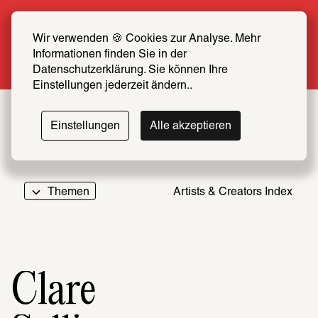
Sommer Special: Jetzt zum halben Preis 
SCHIRN FREUND*IN werden
Wir verwenden 🍪 Cookies zur Analyse. Mehr 
Informationen finden Sie in der 
Mehr erfahren
Datenschutzerklärung. Sie können Ihre 
Einstellungen jederzeit ändern..
Einstellungen
Alle akzeptieren
Themen
Artists & Creators Index
069
Clare