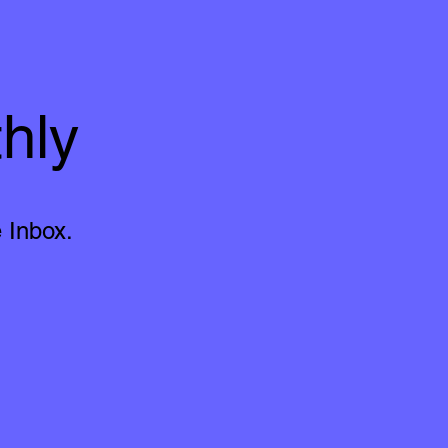
hly
 Inbox.