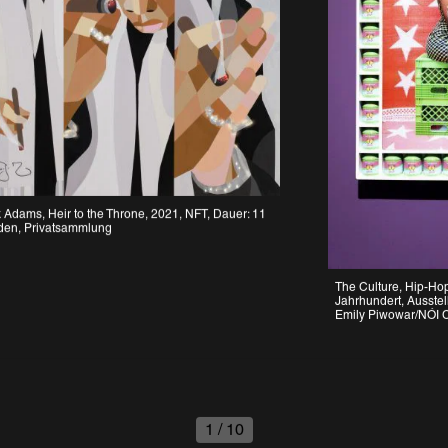
Adams, Heir to the Throne, 2021, NFT, Dauer: 11 
n, Privatsammlung
The Culture, Hip-Hop 
Jahrhundert, Ausstell
Emily Piwowar/NÓI C
1
/
10