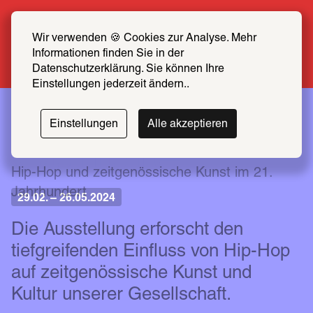
Sommer Special: Jetzt zum halben Preis 
SCHIRN FREUND*IN werden
Wir verwenden 🍪 Cookies zur Analyse. Mehr 
Informationen finden Sie in der 
Mehr erfahren
Datenschutzerklärung. Sie können Ihre 
Einstellungen jederzeit ändern..
The
Einstellungen
Alle akzeptieren
Culture
Hip-Hop und zeitgenössische Kunst im 21. 
Jahrhundert
29.02. – 26.05.2024
Die Ausstellung erforscht den 
tiefgreifenden Einfluss von Hip-Hop 
auf zeitgenössische Kunst und 
Kultur unserer Gesellschaft.