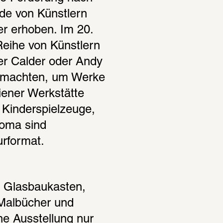
de von Künstlern 
r erhoben. Im 20. 
eihe von Künstlern 
er Calder oder Andy 
n machten, um Werke 
iener Werkstätte 
Kinderspielzeuge, 
oma sind 
urformat.
n Glasbaukasten, 
Malbücher und 
ne Ausstellung nur 