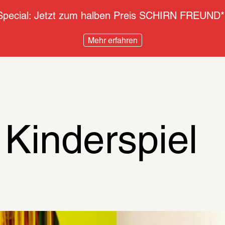
pecial: Jetzt zum halben Preis SCHIRN FREUND*
Mehr erfahren
 Kinderspiel