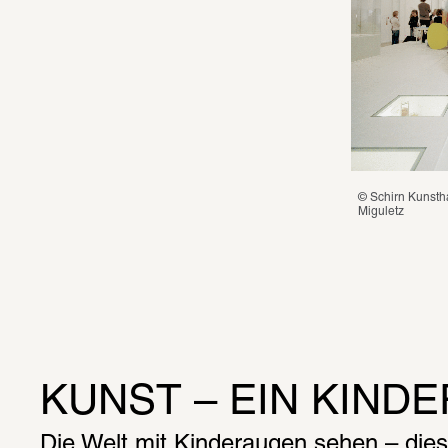
© Schirn Kunstha
Miguletz
KUNST – EIN KINDE
Die Welt mit Kinderaugen sehen – dies