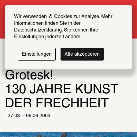
Sommer Special: Jetzt zum halben Preis 
SCHIRN FREUND*IN werden
Wir verwenden 🍪 Cookies zur Analyse. Mehr 
Informationen finden Sie in der 
Mehr erfahren
Datenschutzerklärung. Sie können Ihre 
Einstellungen jederzeit ändern..
Einstellungen
Alle akzeptieren
Grotesk!
130 JAHRE KUNST 
DER FRECHHEIT
27.03. – 09.06.2003