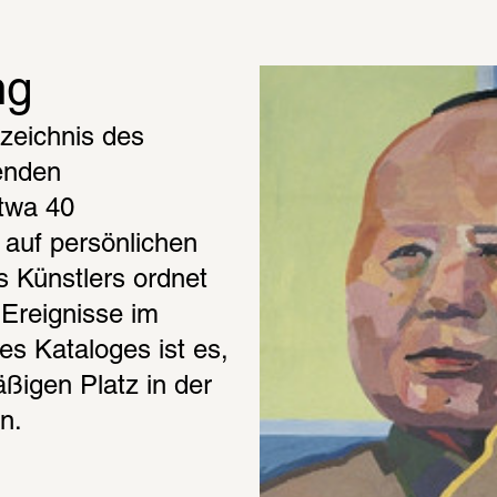
ng
zeichnis des 
enden 
wa 40 
 auf persönlichen 
Künstlers ordnet 
 Ereignisse im 
s Kataloges ist es, 
igen Platz in der 
n. 