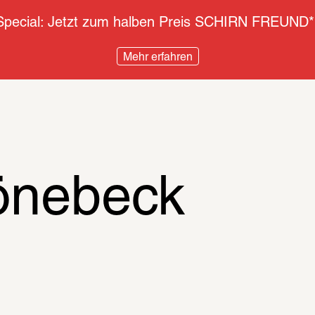
pecial: Jetzt zum halben Preis SCHIRN FREUND*
Mehr erfahren
önebeck