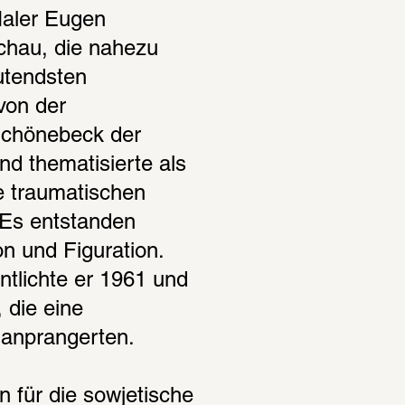
ler Eugen 
hau, die nahezu 
tendsten 
on der 
Schönebeck der 
d thematisierte als 
e traumatischen 
Es entstanden 
n und Figuration. 
tlichte er 1961 und 
die eine 
 anprangerten.
ür die sowjetische 