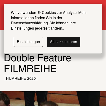
Sommer Special: Jetzt zum halben Preis 
SCHIRN FREUND*IN werden
Wir verwenden 🍪 Cookies zur Analyse. Mehr 
Informationen finden Sie in der 
Mehr erfahren
Datenschutzerklärung. Sie können Ihre 
Einstellungen jederzeit ändern..
Einstellungen
Alle akzeptieren
Double Feature
FILMREIHE
FILMREIHE 2020