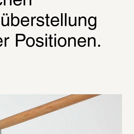
hen 
berstellung 
r Positionen.