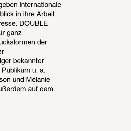
ben internationale 
ick in ihre Arbeit 
teresse. DOUBLE 
r ganz 
ucksformen der 
r 
ger bekannter 
Publikum u. a. 
bson und Mélanie 
außerdem auf dem 