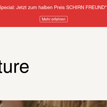
pecial: Jetzt zum halben Preis SCHIRN FREUND*
Mehr erfahren
ture