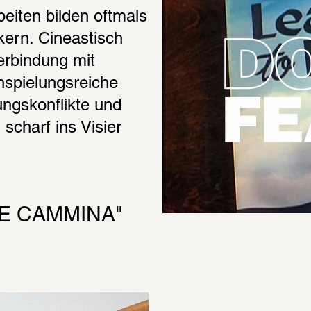
eiten bilden oftmals 
ern. Cineastisch 
rbindung mit 
pielungsreiche 
ngskonflikte und 
charf ins Visier 
HE CAMMINA"