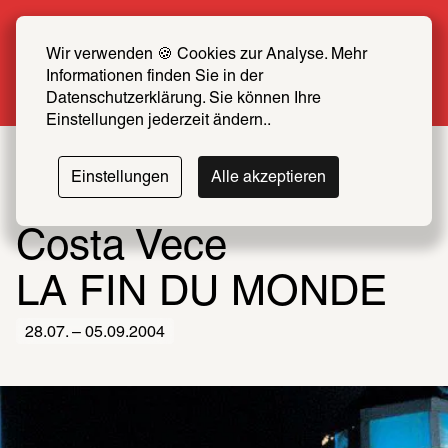
Sommer Special: Jetzt zum halben Preis 
SCHIRN FREUND*IN werden
Wir verwenden 🍪 Cookies zur Analyse. Mehr 
Informationen finden Sie in der 
Mehr erfahren
Datenschutzerklärung. Sie können Ihre 
Einstellungen jederzeit ändern..
Einstellungen
Alle akzeptieren
Costa Vece
LA FIN DU MONDE
28.07. – 05.09.2004