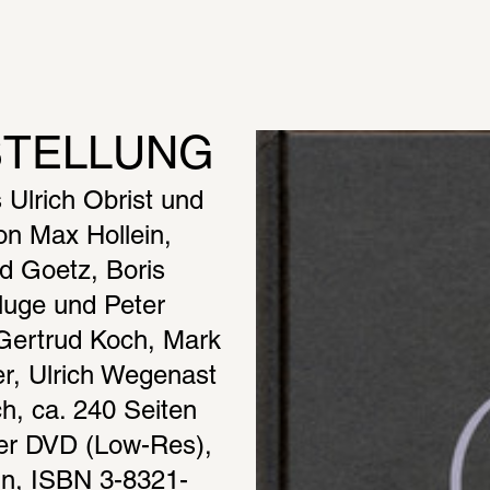
STELLUNG
lrich Obrist und 
n Max Hollein, 
d Goetz, Boris 
uge und Peter 
Gertrud Koch, Mark 
r, Ulrich Wegenast 
, ca. 240 Seiten 
er DVD (Low-Res), 
ln, ISBN 3-8321-