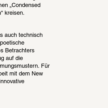
emen „Condensed 
“ kreisen.
s auch technisch 
poetische 
 Betrachters 
 auf die 
hmungsmustern. Für 
eit mit dem New 
nnovative 