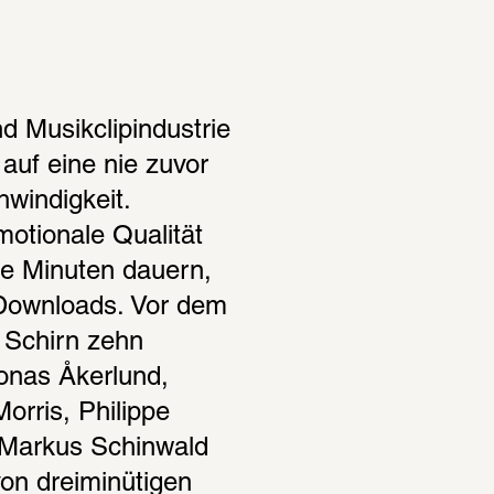
d Musikclipindustrie 
uf eine nie zuvor 
windigkeit. 
motionale Qualität 
e Minuten dauern, 
Downloads. Vor dem 
 Schirn zehn 
onas Åkerlund, 
orris, Philippe 
 Markus Schinwald 
on dreiminütigen 