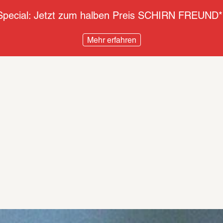
pecial: Jetzt zum halben Preis SCHIRN FREUND*
Mehr erfahren