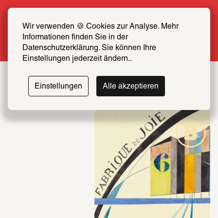
Sommer Special: Jetzt zum halben Preis 
SCHIRN FREUND*IN werden
Wir verwenden 🍪 Cookies zur Analyse. Mehr 
Informationen finden Sie in der 
Mehr erfahren
Datenschutzerklärung. Sie können Ihre 
Einstellungen jederzeit ändern..
Einstellungen
Alle akzeptieren